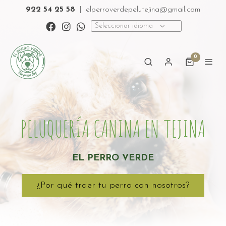
922 54 25 58
|
elperroverdepelutejina@gmail.com
Seleccionar idioma
0
PELUQUERÍA CANINA EN TEJINA
EL PERRO
VERDE
¿Por qué traer tu perro con nosotros?