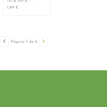
150 g, 500 g – ...
1,99 €
Página 1 de 6