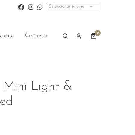
Seleccionar idioma
0
cenos
Contacto
 Mini Light &
zed