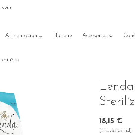
l.com
Alimentación
Higiene
Accesorios
Conó
erilized
Lenda
Sterili
18,15 €
(Impuestos incl)