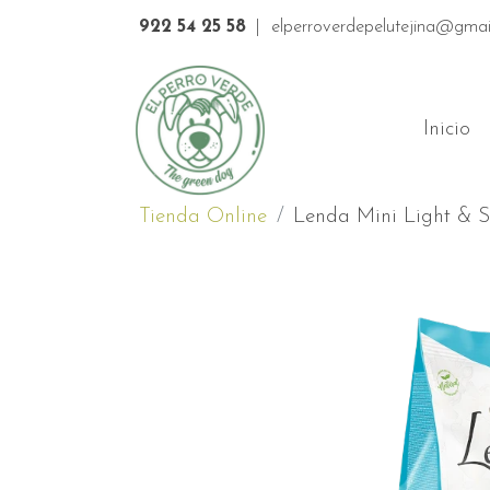
922 54 25 58
|
elperroverdepelutejina@gmai
Inicio
Tienda Online
Lenda Mini Light & St