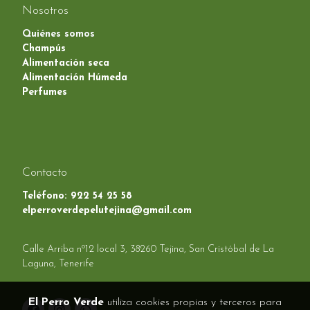
Nosotros
Quiénes somos
Champús
Alimentación seca
Alimentación Húmeda
Perfumes
Contacto
Teléfono:
922 54 25 58
elperroverdepelutejina@gmail.com
Calle Arriba nº12 local 3, 38260 Tejina, San Cristóbal de La
Laguna, Tenerife
El Perro Verde
utiliza cookies propias y terceros para