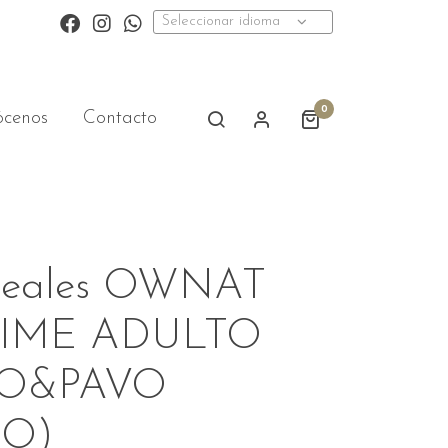
Seleccionar idioma
0
cenos
Contacto
ereales OWNAT
RIME ADULTO
O&PAVO
RO)