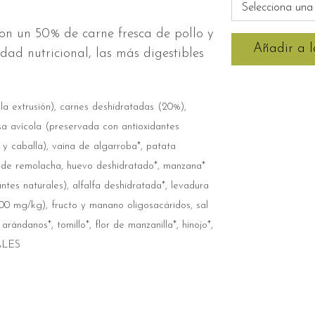
Selecciona una
on un 50% de carne fresca de pollo y
Añadir a l
ad nutricional, las más digestibles
la extrusión), carnes deshidratadas (20%),
sa avícola (preservada con antioxidantes
 y caballa), vaina de algarroba*, patata
pa de remolacha, huevo deshidratado*, manzana*
tes naturales), alfalfa deshidratada*, levadura
00 mg/kg), fructo y manano oligosacáridos, sal
rándanos*, tomillo*, flor de manzanilla*, hinojo*,
ALES