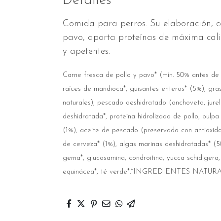
Detalles
Comida para perros. Su elaboración, c
pavo, aporta proteínas de máxima calid
y apetentes.
Carne fresca de pollo y pavo* (mín. 50% antes de 
raíces de mandioca*, guisantes enteros* (5%), gra
naturales), pescado deshidratado (anchoveta, jurel
deshidratada*, proteína hidrolizada de pollo, pul
(1%), aceite de pescado (preservado con antioxidan
de cerveza* (1%), algas marinas deshidratadas* (5
gema*, glucosamina, condroitina, yucca schidigera, a
equinácea*, té verde*.*INGREDIENTES NATUR