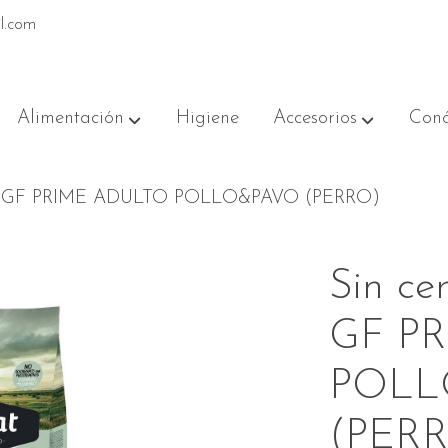
l.com
Alimentación
Higiene
Accesorios
Conó
T GF PRIME ADULTO POLLO&PAVO (PERRO)
Sin c
GF P
POLL
(PER