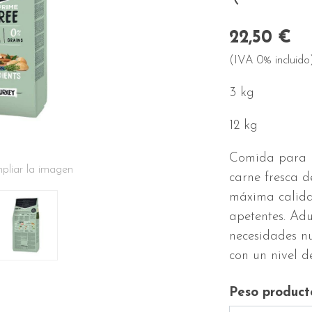
22,50 €
(IVA 0% incluido
3 kg
12 kg
Comida para p
pliar la imagen
carne fresca d
máxima calidad
apetentes. Adu
necesidades nu
con un nivel d
Peso product