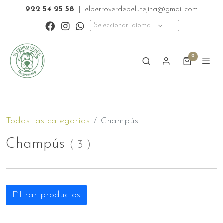
922 54 25 58
|
elperroverdepelutejina@gmail.com
Seleccionar idioma
0
Todas las categorías
Champús
Champús
(
3
)
Filtrar productos