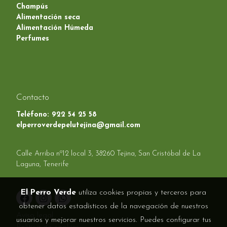
Champús
Alimentación seca
Alimentación Húmeda
Perfumes
Contacto
Teléfono:
922 54 25 58
elperroverdepelutejina@gmail.com
Calle Arriba nº12 local 3, 38260 Tejina, San Cristóbal de La
Laguna, Tenerife
El Perro Verde
utiliza cookies propias y terceros para
obtener datos estadísticos de la navegación de nuestros
Aviso legal
usuarios y mejorar nuestros servicios. Puedes configurar tus
Política de cookies